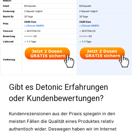
Risiken
Inhalt
60 Kapseln
60 Kapseln
Dosierung
2 Kapseln täglich
2 Kapseln täglich
Reicht für
30 Tage
30 Tage
29,90 Euro
24,95 Euro
Preis
+ 2 Dosen GRATIS
+ 2 Dosen GRATIS
Versand
✓
KOSTENLOS
✓
KOSTENLOS
Bewertung
⭐⭐⭐⭐⭐ 5/5
⭐⭐⭐⭐⭐
5/5
Lieferzeit
✓
1-3 Tage
✓
1-3 Tage
Verlinkung
Gibt es Detonic Erfahrungen
oder Kundenbewertungen?
Kundenrezensionen aus der Praxis spiegeln in den
meisten Fällen die Qualität eines Produktes relativ
authentisch wider. Deswegen haben wir im Internet