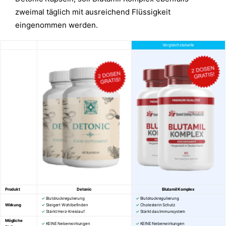
zweimal täglich mit ausreichend Flüssigkeit
eingenommen werden.
Vergleichstabelle
Produkt
Detonic
Blutamil Komplex
✓
Blutdruckregulierung
✓
Blutdruckregulierung
Wirkung
✓
Steigert Wohlbefinden
✓
Cholesterin Schutz
✓
Stärkt Herz-Kreislauf
✓
Stärkt das Immunsystem
Mögliche
✓
KEINE Nebenwirkungen
✓
KEINE Nebenwirkungen