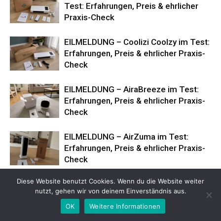
Test: Erfahrungen, Preis & ehrlicher
Praxis-Check
EILMELDUNG – Coolizi Coolzy im Test:
Erfahrungen, Preis & ehrlicher Praxis-
Check
EILMELDUNG – AiraBreeze im Test:
Erfahrungen, Preis & ehrlicher Praxis-
Check
EILMELDUNG – AirZuma im Test:
Erfahrungen, Preis & ehrlicher Praxis-
Check
Diese Website benutzt Cookies. Wenn du die Website weiter
Schwarzkümmelöl Kapseln Testsieger
nutzt, gehen wir von deinem Einverständnis aus.
– 6 Präparate im direkten Vergleich –
Test 2026
OK
Weitere Informationen