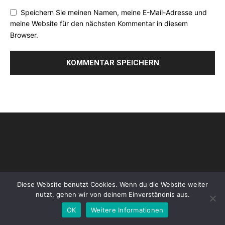
Speichern Sie meinen Namen, meine E-Mail-Adresse und
meine Website für den nächsten Kommentar in diesem
Browser.
Diese Website benutzt Cookies. Wenn du die Website weiter
nutzt, gehen wir von deinem Einverständnis aus.
Impressum
Datenschutz
Sitemap-EN
Sitemap-DE
OK
Weitere Informationen
Copyright © 2022 by cjhp.org
Please also visit our other online offers as well as partners:
Arlington