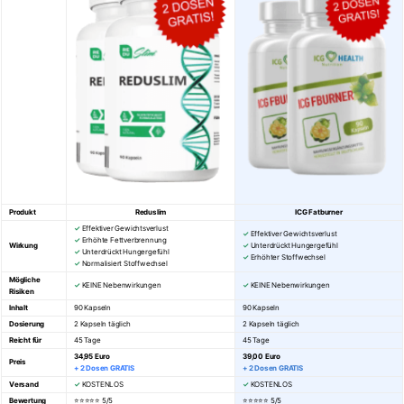
Produkt
Reduslim
ICG Fatburner
✓
Effektiver Gewichtsverlust
✓
Effektiver Gewichtsverlust
✓
Erhöhte Fettverbrennung
Wirkung
✓
Unterdrückt Hungergefühl
✓
Unterdrückt Hungergefühl
✓
Erhöhter Stoffwechsel
✓
Normalisiert Stoffwechsel
Mögliche
✓
KEINE Nebenwirkungen
✓
KEINE Nebenwirkungen
Risiken
Inhalt
90 Kapseln
90 Kapseln
Dosierung
2 Kapseln täglich
2 Kapseln täglich
Reicht für
45 Tage
45 Tage
34,95 Euro
39,00 Euro
Preis
+ 2 Dosen GRATIS
+ 2 Dosen GRATIS
Versand
✓
KOSTENLOS
✓
KOSTENLOS
Bewertung
⭐⭐⭐⭐⭐ 5/5
⭐⭐⭐⭐⭐
5/5