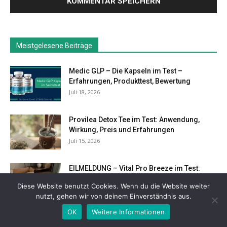
Meistgelesene Beiträge
Medic GLP – Die Kapseln im Test –
Erfahrungen, Produkttest, Bewertung
Juli 18, 2026
Provilea Detox Tee im Test: Anwendung,
Wirkung, Preis und Erfahrungen
Juli 15, 2026
EILMELDUNG – Vital Pro Breeze im Test:
Erfahrungen, Preis & ehrlicher...
Diese Website benutzt Cookies. Wenn du die Website weiter
Juli 12, 2026
nutzt, gehen wir von deinem Einverständnis aus.
OK
Weitere Informationen
EILMELDUNG – Coolizi Coolzy im Test: