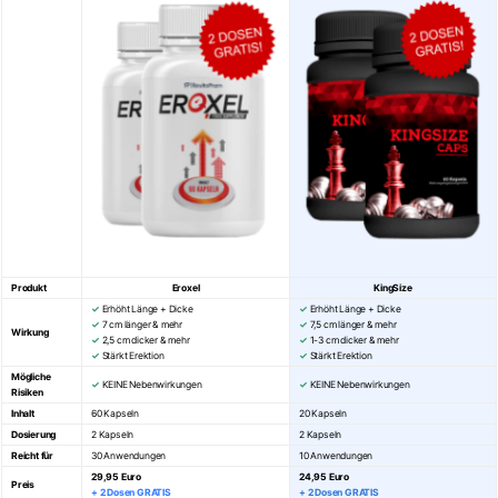
Produkt
Eroxel
KingSize
✓
Erhöht Länge + Dicke
✓
Erhöht Länge + Dicke
✓
7 cm länger & mehr
✓
7,5 cm länger & mehr
Wirkung
✓
2,5 cm dicker & mehr
✓
1-3 cm dicker & mehr
✓
Stärkt Erektion
✓
Stärkt Erektion
Mögliche
✓
KEINE Nebenwirkungen
✓
KEINE Nebenwirkungen
Risiken
Inhalt
60 Kapseln
20 Kapseln
Dosierung
2 Kapseln
2 Kapseln
Reicht für
30 Anwendungen
10 Anwendungen
29,95 Euro
24,95 Euro
Preis
+ 2 Dosen GRATIS
+ 2 Dosen GRATIS