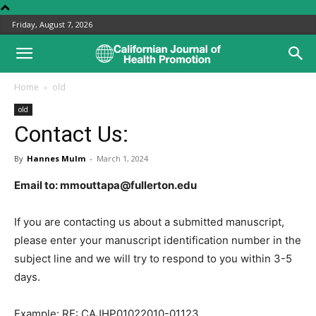
Friday, August 7, 2026
Home
old
old
Contact Us:
By
Hannes Mulm
-
March 1, 2024
Email to:
mmouttapa@fullerton.edu
If you are contacting us about a submitted manuscript,
please enter your manuscript identification number in the
subject line and we will try to respond to you within 3-5
days.
Example: RE: CAJHP01022010-01123