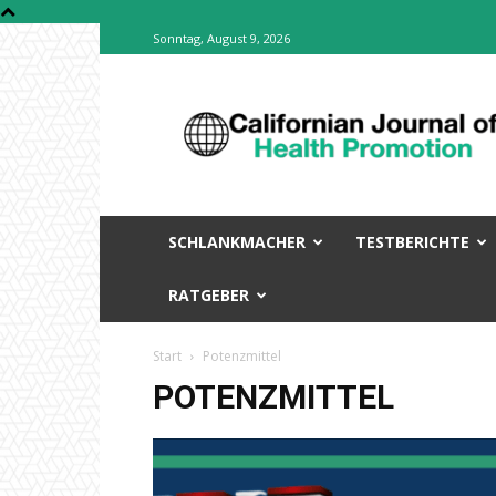
Sonntag, August 9, 2026
Welcome
to
Californian
Journal
of
Health
Promotion
SCHLANKMACHER
TESTBERICHTE
(CJHP)
RATGEBER
Start
Potenzmittel
POTENZMITTEL